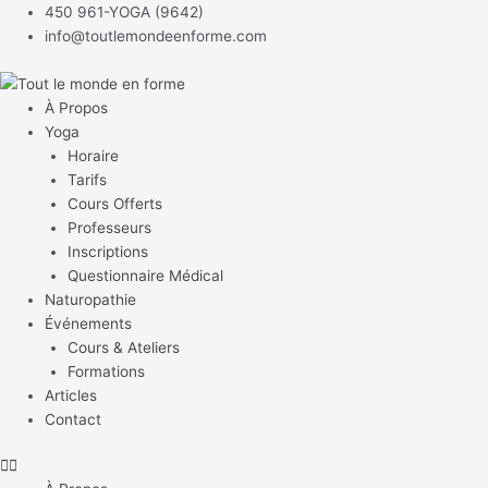
Aller
450 961-YOGA (9642)
au
info@toutlemondeenforme.com
contenu
À Propos
Yoga
Horaire
Tarifs
Cours Offerts
Professeurs
Inscriptions
Questionnaire Médical
Naturopathie
Événements
Cours & Ateliers
Formations
Articles
Contact