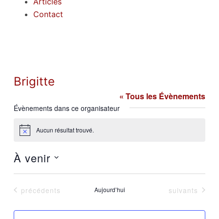
Articles
Contact
Brigitte
« Tous les Évènements
Évènements dans ce organisateur
Aucun résultat trouvé.
Notice
À venir
Sélectionnez
Évènements
Évènements
précédents
Aujourd’hui
suivants
une
date.